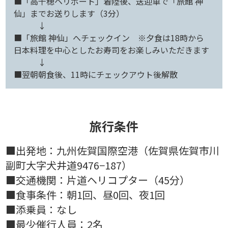
■「高千穂ヘリポート」着陸後、送迎車で「旅館 神
仙」までお送りします（3分）
↓
■「旅館 神仙」へチェックイン ※夕食は18時から
日本料理を中心としたお寿司をお楽しみいただきます
↓
■翌朝朝食後、11時にチェックアウト後解散
旅行条件
■出発地：九州佐賀国際空港（佐賀県佐賀市川
副町大字犬井道9476−187）
■交通機関：片道ヘリコプター（45分）
■食事条件：朝1回、昼0回、夜1回
■添乗員：なし
■最少催行人員：2名