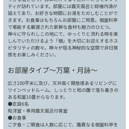
ティが訪れています。部屋には露天風呂と総檜内湯が
設えてあり、お好きな時間にお湯をたのしむことがで
きます。お食事はもちろんお部屋にご用意。個室料亭
で堪能する厳選された新鮮な食材も魅力のひとつ。
神々に守られしこの地にて、ゆっくりと流れる時を楽
しんでいただけるよう「個」を大切にお迎えするホス
ピタリティの数々。神々が宿る神秘的な空間で非日常
感をお楽しみください。
お部屋タイプ～万葉・月詠～
広さ100平米に及び、天井高く開放感あるリビングに
ツインベッドルーム、しっとりと和の趣で落ち着きの
ある和室10畳からなります。
●定員6名
和洋室・専用露天風呂付客室
●お食事
ご夕食・ご朝食は人数に応じて、趣異なる個室料亭を