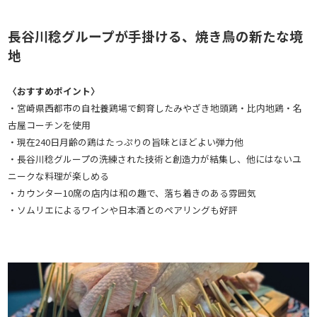
長谷川稔グループが手掛ける、焼き鳥の新たな境
地
〈おすすめポイント〉
・宮崎県西都市の自社養鶏場で飼育したみやざき地頭鶏・比内地鶏・名
古屋コーチンを使用
・現在240日月齢の鶏はたっぷりの旨味とほどよい弾力他
・長谷川稔グループの洗練された技術と創造力が結集し、他にはないユ
ニークな料理が楽しめる
・カウンター10席の店内は和の趣で、落ち着きのある雰囲気
・ソムリエによるワインや日本酒とのペアリングも好評