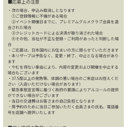
■応募上の注意
・次の場合、申込み取消しとなります
①ご登録情報に不備がある場合
②イベント開催日までに、プレミアムグルメクラブ会員を退
会された場合
③クレジットカードによる決済が取り消された場合
④その他、当社が不正な登録・ご利用があったと判断した場
合
・ご応募は、日本国内にお住まいの方に限らせていただきます
・本リザーブは予告なく、変更・終了、中止となる場合があり
ます
・やむを得ない事由により、内容の変更および開催を中止する
場合もございます
・37.5度以上の発熱等、体調の悪い場合のご来店はお控えくだ
さい（入店いただけない場合があります）
・緊急事態宣言等に基づく政府の要請によりアルコールの提供
ができない場合がございます
・当日の交通費はお客さまの自己負担となります
・席予約のために当日ご参加いただく会員さまの氏名、電話番
号を店舗へ提供いたします