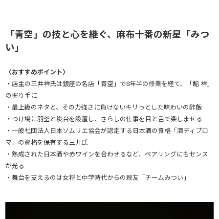
「青空」の技と心を継ぐ、麻布十番の新星「みつ
い」
〈おすすめポイント〉
・店主の三井祥氏は銀座の名店「青空」で8年半の修業を経て、「鮨 祥」
の握り手に
・最上級のネタと、その力強さに負けないキリっとした味わいの酢飯
・つけ場に羽釜と炭台を設置し、さらしの仕事を目と舌で楽しませる
・一般社団法人日本ソムリエ協会が認定する日本酒の資格「酒ディプロ
マ」の資格を保有する三井氏
・熟成された日本酒や赤ワインを合わせるなど、ペアリングにもセンス
が光る
・舞台を支えるのは女将と中学時代からの親友「チームみつい」