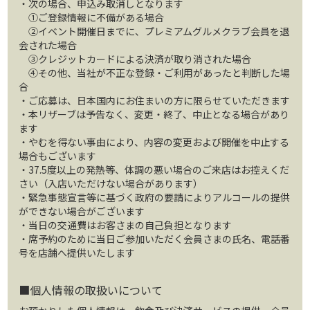
・次の場合、申込み取消しとなります
①ご登録情報に不備がある場合
②イベント開催日までに、プレミアムグルメクラブ会員を退
会された場合
③クレジットカードによる決済が取り消された場合
④その他、当社が不正な登録・ご利用があったと判断した場
合
・ご応募は、日本国内にお住まいの方に限らせていただきます
・本リザーブは予告なく、変更・終了、中止となる場合があり
ます
・やむを得ない事由により、内容の変更および開催を中止する
場合もございます
・37.5度以上の発熱等、体調の悪い場合のご来店はお控えくだ
さい（入店いただけない場合があります）
・緊急事態宣言等に基づく政府の要請によりアルコールの提供
ができない場合がございます
・当日の交通費はお客さまの自己負担となります
・席予約のために当日ご参加いただく会員さまの氏名、電話番
号を店舗へ提供いたします
■個人情報の取扱いについて